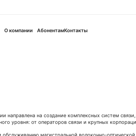
а
О компании
Абонентам
Контакты
ии направлена на создание комплексных систем связи,
ного уровня: от операторов связи и крупных корпорац
 и обслуживанию магистральной волоконно-оптической